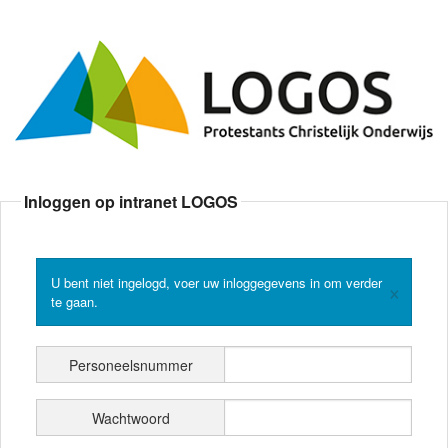
Inloggen op intranet LOGOS
U bent niet ingelogd, voer uw inloggegevens in om verder
×
te gaan.
Personeelsnummer
Wachtwoord